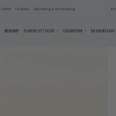
s Centre
För press
Exponering & annonsering
Kon
Webshop
Planera ditt besök
Sjöjungfrun
Om Bokmässan