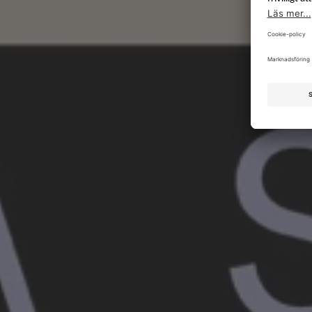
–
s
s