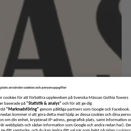
Bokmässan
flyttar ut på