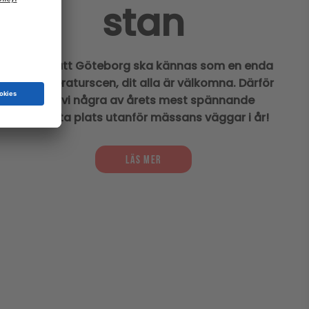
är här
Författare, spelskapare, journalister, forskare
och många andra i 300 samtal om aktuella
böcker och vår samtid.
LÄS MER
Till programmet