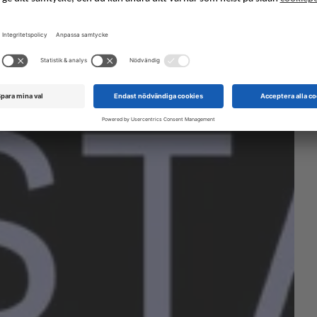
stan
 Vi vill att Göteborg ska kännas som en enda
tor litteraturscen, dit alla är välkomna. Därför
låter vi några av årets mest spännande
amtal ta plats utanför mässans väggar i år!
Läs mer